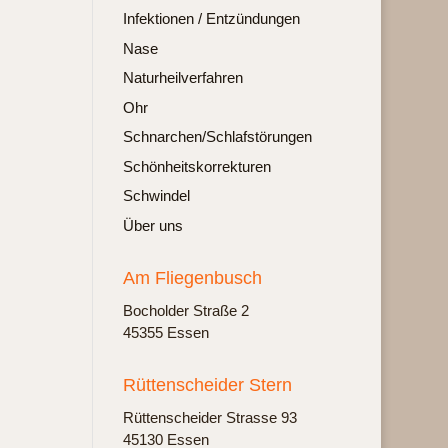
Infektionen / Entzündungen
Nase
Naturheilverfahren
Ohr
Schnarchen/Schlafstörungen
Schönheitskorrekturen
Schwindel
Über uns
Am Fliegenbusch
Bochol­der Stra­ße 2
45355 Essen
Rüttenscheider Stern
Rüt­ten­schei­der Stras­se 93
45130 Essen