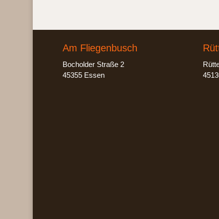
Am Fliegenbusch
Rüt
Bocholder Straße 2
Rütt
45355 Essen
4513