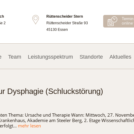
ch
Rüttenscheider Stern
Termin 
online
ße 2
Rüttenscheider Straße 93
45130 Essen
e
Team
Leistungsspektrum
Standorte
Aktuelles
zur Dysphagie (Schluckstörung)
enten Thema: Ursache und Therapie Wann: Mittwoch, 27. Novemb
Krankenhaus, Akademie am Steeler Berg, 2. Etage Wissenschaftlic
rfolgt...
mehr lesen