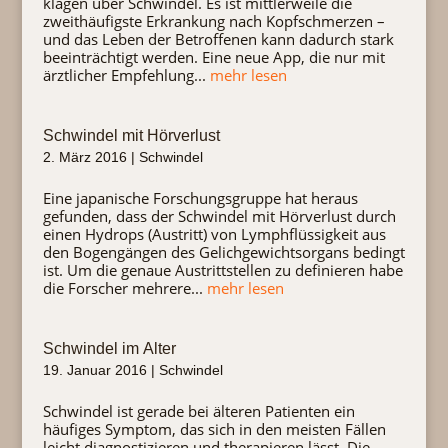
klagen über Schwindel. Es ist mittlerweile die
zweithäufigste Erkrankung nach Kopfschmerzen –
und das Leben der Betroffenen kann dadurch stark
beeinträchtigt werden. Eine neue App, die nur mit
ärztlicher Empfehlung...
mehr lesen
Schwindel mit Hörverlust
2. März 2016
|
Schwindel
Eine japanische Forschungsgruppe hat heraus
gefunden, dass der Schwindel mit Hörverlust durch
einen Hydrops (Austritt) von Lymphflüssigkeit aus
den Bogengängen des Gelichgewichtsorgans bedingt
ist. Um die genaue Austrittstellen zu definieren habe
die Forscher mehrere...
mehr lesen
Schwindel im Alter
19. Januar 2016
|
Schwindel
Schwindel ist gerade bei älteren Patienten ein
häufiges Symptom, das sich in den meisten Fällen
leicht diagnostizieren und therapieren lässt. Die