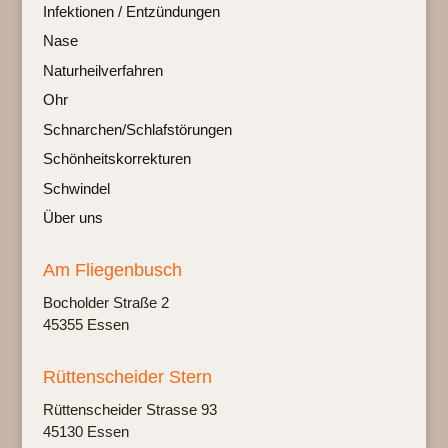
Infektionen / Entzündungen
Nase
Naturheilverfahren
Ohr
Schnarchen/Schlafstörungen
Schönheitskorrekturen
Schwindel
Über uns
Am Fliegenbusch
Bochol­der Stra­ße 2
45355 Essen
Rüttenscheider Stern
Rüt­ten­schei­der Stras­se 93
45130 Essen