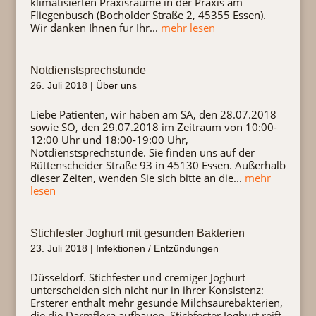
klimatisierten Praxisräume in der Praxis am
Fliegenbusch (Bocholder Straße 2, 45355 Essen).
Wir danken Ihnen für Ihr...
mehr lesen
Notdienstsprechstunde
26. Juli 2018
|
Über uns
Liebe Patienten, wir haben am SA, den 28.07.2018
sowie SO, den 29.07.2018 im Zeitraum von 10:00-
12:00 Uhr und 18:00-19:00 Uhr,
Notdienstsprechstunde. Sie finden uns auf der
Rüttenscheider Straße 93 in 45130 Essen. Außerhalb
dieser Zeiten, wenden Sie sich bitte an die...
mehr
lesen
Stichfester Joghurt mit gesunden Bakterien
23. Juli 2018
|
Infektionen / Entzündungen
Düsseldorf. Stichfester und cremiger Joghurt
unterscheiden sich nicht nur in ihrer Konsistenz:
Ersterer enthält mehr gesunde Milchsäurebakterien,
die die Darmflora aufbauen. Stichfester Joghurt reift