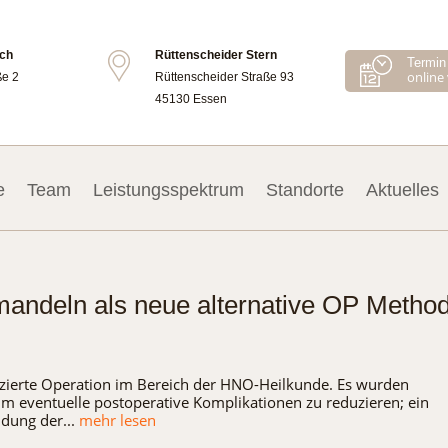
ch
Rüttenscheider Stern
Termin 
online
ße 2
Rüttenscheider Straße 93
45130 Essen
e
Team
Leistungsspektrum
Standorte
Aktuelles
andeln als neue alternative OP Metho
tizierte Operation im Bereich der HNO-Heilkunde. Es wurden
eventuelle postoperative Komplikationen zu reduzieren; ein
dung der...
mehr lesen