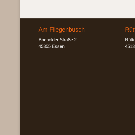
Am Fliegenbusch
Rüt
Bocholder Straße 2
Rütt
45355 Essen
4513