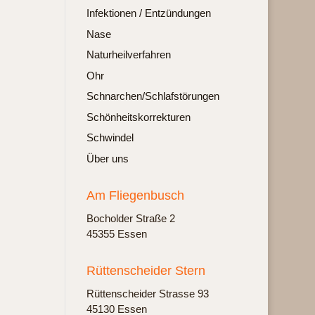
Infektionen / Entzündungen
Nase
Naturheilverfahren
Ohr
Schnarchen/Schlafstörungen
Schönheitskorrekturen
Schwindel
Über uns
Am Fliegenbusch
Bochol­der Stra­ße 2
45355 Essen
Rüttenscheider Stern
Rüt­ten­schei­der Stras­se 93
45130 Essen